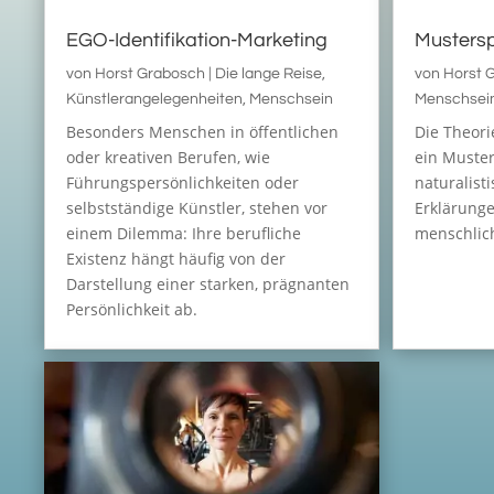
EGO-Identifikation-Marketing
Mustersp
von
Horst Grabosch
|
Die lange Reise
,
von
Horst 
Künstlerangelegenheiten
,
Menschsein
Menschsei
Besonders Menschen in öffentlichen
Die Theorie
oder kreativen Berufen, wie
ein Muster
Führungspersönlichkeiten oder
naturalist
selbstständige Künstler, stehen vor
Erklärung
einem Dilemma: Ihre berufliche
menschlich
Existenz hängt häufig von der
Darstellung einer starken, prägnanten
Persönlichkeit ab.