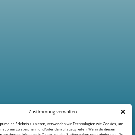
Zustimmung verwalten
optimales Erlebnis zu bieten, verwenden wir Technologien wie Cookies, um
mationen zu speichern und/oder darauf zuzugreifen. Wenn du diesen
n zustimmst, können wir Daten wie das Surfverhalten oder eindeutige IDs