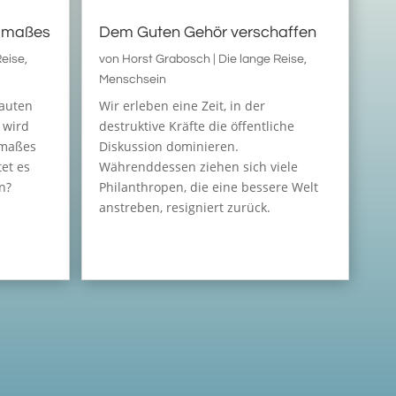
elmaßes
Dem Guten Gehör verschaffen
Reise
,
von
Horst Grabosch
|
Die lange Reise
,
Menschsein
lauten
Wir erleben eine Zeit, in der
 wird
destruktive Kräfte die öffentliche
lmaßes
Diskussion dominieren.
et es
Währenddessen ziehen sich viele
n?
Philanthropen, die eine bessere Welt
anstreben, resigniert zurück.