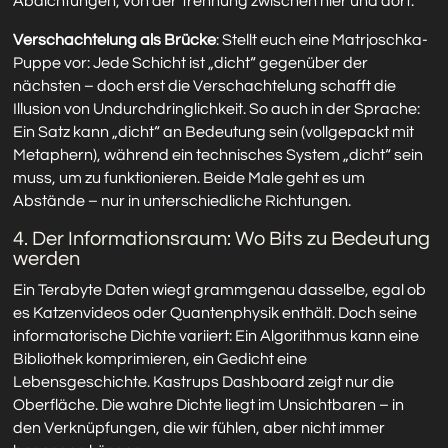
Abdichtungen, von der Trennung zwischen hier und dort.
Verschachtelung als Brücke
: Stellt euch eine Matrjoschka-
Puppe vor: Jede Schicht ist „dicht“ gegenüber der
nächsten – doch erst die Verschachtelung schafft die
Illusion von Undurchdringlichkeit. So auch in der Sprache:
Ein Satz kann „dicht“ an Bedeutung sein (vollgepackt mit
Metaphern), während ein technisches System „dicht“ sein
muss, um zu funktionieren. Beide Male geht es um
Abstände – nur in unterschiedliche Richtungen.
4. Der Informationsraum: Wo Bits zu Bedeutung
werden
Ein Terabyte Daten wiegt grammgenau dasselbe, egal ob
es Katzenvideos oder Quantenphysik enthält. Doch seine
informatorische Dichte variiert: Ein Algorithmus kann eine
Bibliothek komprimieren, ein Gedicht eine
Lebensgeschichte. Kastrups Dashboard zeigt nur die
Oberfläche. Die wahre Dichte liegt im Unsichtbaren – in
den Verknüpfungen, die wir fühlen, aber nicht immer