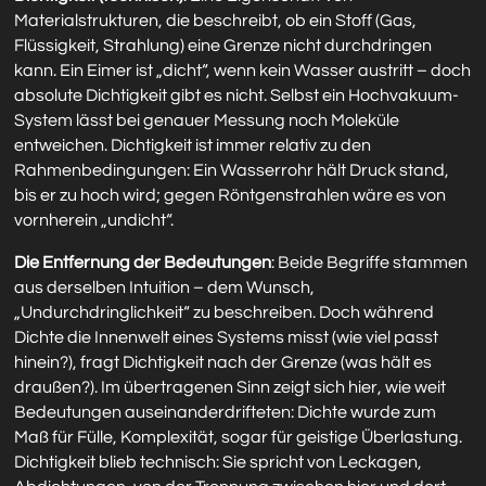
Materialstrukturen, die beschreibt, ob ein Stoff (Gas,
Flüssigkeit, Strahlung) eine Grenze nicht durchdringen
kann. Ein Eimer ist „dicht“, wenn kein Wasser austritt – doch
absolute Dichtigkeit gibt es nicht. Selbst ein Hochvakuum-
System lässt bei genauer Messung noch Moleküle
entweichen. Dichtigkeit ist immer relativ zu den
Rahmenbedingungen: Ein Wasserrohr hält Druck stand,
bis er zu hoch wird; gegen Röntgenstrahlen wäre es von
vornherein „undicht“.
Die Entfernung der Bedeutungen
: Beide Begriffe stammen
aus derselben Intuition – dem Wunsch,
„Undurchdringlichkeit“ zu beschreiben. Doch während
Dichte die Innenwelt eines Systems misst (wie viel passt
hinein?), fragt Dichtigkeit nach der Grenze (was hält es
draußen?). Im übertragenen Sinn zeigt sich hier, wie weit
Bedeutungen auseinanderdrifteten: Dichte wurde zum
Maß für Fülle, Komplexität, sogar für geistige Überlastung.
Dichtigkeit blieb technisch: Sie spricht von Leckagen,