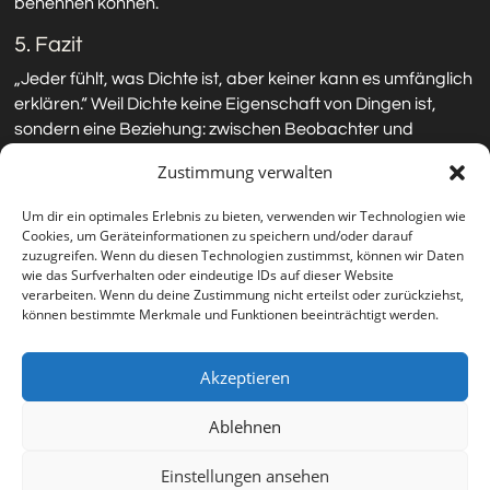
benennen können.
5. Fazit
„Jeder fühlt, was Dichte ist, aber keiner kann es umfänglich
erklären.“ Weil Dichte keine Eigenschaft von Dingen ist,
sondern eine Beziehung: zwischen Beobachter und
Beobachtetem, zwischen Spiel und Spieler. Vielleicht ist sie
Zustimmung verwalten
das erste Prinzip, das uns lehrt, dass Verständnis nicht im
Messen, sondern im Staunen beginnt.
Um dir ein optimales Erlebnis zu bieten, verwenden wir Technologien wie
Cookies, um Geräteinformationen zu speichern und/oder darauf
zuzugreifen. Wenn du diesen Technologien zustimmst, können wir Daten
wie das Surfverhalten oder eindeutige IDs auf dieser Website
Einführungen aller 8 Prinzipien
verarbeiten. Wenn du deine Zustimmung nicht erteilst oder zurückziehst,
können bestimmte Merkmale und Funktionen beeinträchtigt werden.
Akzeptieren
Impressum
Datenschutz
Cookie-Richtlinie (EU)
Ablehnen
© Horst Grabosch – 2025
Einstellungen ansehen