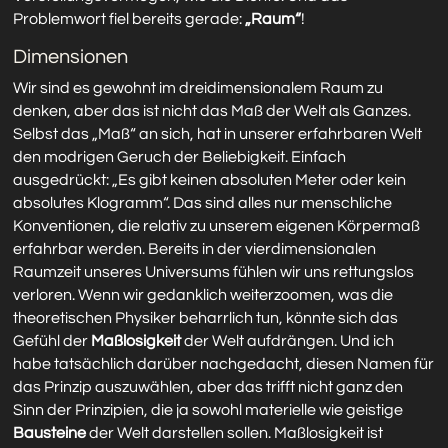
Problemwort fiel bereits gerade:
„Raum“
!
Dimensionen
Wir sind es gewohnt im dreidimensionalem Raum zu
denken, aber das ist nicht das Maß der Welt als Ganzes.
Selbst das „Maß“ an sich, hat in unserer erfahrbaren Welt
den modrigen Geruch der Beliebigkeit. Einfach
ausgedrückt: „Es gibt keinen absoluten Meter oder kein
absolutes Klogramm“. Das sind alles nur menschliche
Konventionen, die relativ zu unserem eigenen Körpermaß
erfahrbar werden. Bereits in der vierdimensionalen
Raumzeit unseres Universums fühlen wir uns rettungslos
verloren. Wenn wir gedanklich weiterzoomen, was die
theoretischen Physiker beharrlich tun, könnte sich das
Gefühl der
Maßlosigkeit
der Welt aufdrängen. Und ich
habe tatsächlich darüber nachgedacht, diesen Namen für
das Prinzip auszuwählen, aber das trifft nicht ganz den
Sinn der Prinzipien, die ja sowohl materielle wie geistige
Bausteine
der Welt darstellen sollen. Maßlosigkeit ist