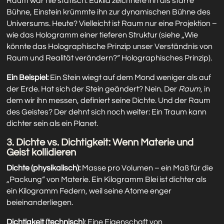
Raum war nie statisch. Euklid zeichnete ihn als starre
Bühne, Einstein krümmte ihn zur dynamischen Bühne des
Universums. Heute? Vielleicht ist Raum nur eine Projektion –
wie das Hologramm einer tieferen Struktur (siehe „Wie
könnte das Holographische Prinzip unser Verständnis von
Raum und Realität verändern?“ Holographisches Prinzip).
Ein Beispiel:
Ein Stein wiegt auf dem Mond weniger als auf
der Erde. Hat sich der Stein geändert? Nein. Der
Raum
, in
dem wir ihn messen, definiert seine Dichte. Und der Raum
des Geistes? Der dehnt sich noch weiter: Ein Traum kann
dichter sein als ein Planet.
3. Dichte vs. Dichtigkeit: Wenn Materie und
Geist kollidieren
Dichte (physikalisch):
Masse pro Volumen – ein Maß für die
„Packung“ von Materie. Ein Kilogramm Blei ist dichter als
ein Kilogramm Federn, weil seine Atome enger
beieinanderliegen.
Dichtigkeit (technisch)
: Eine Eigenschaft von